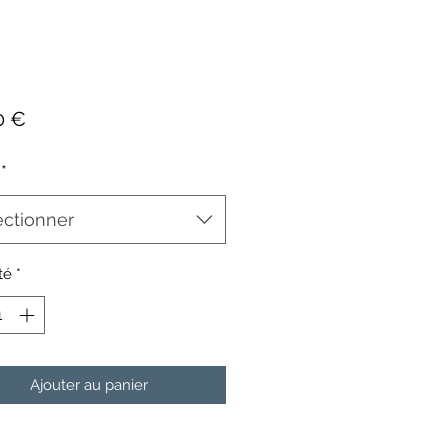
Prix
0 €
*
ectionner
té
*
Ajouter au panier