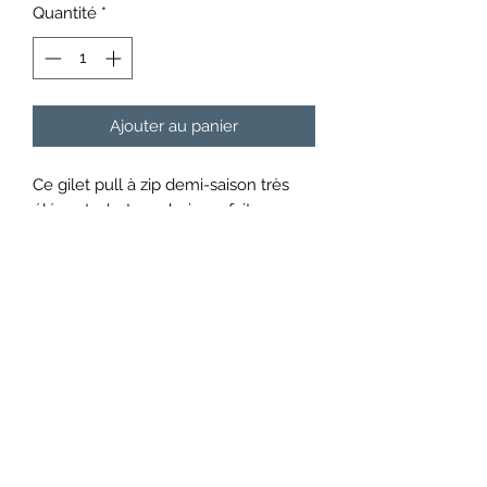
Quantité
*
Ajouter au panier
Ce gilet pull à zip demi-saison très
élégant, c'est un choix parfait pour
ajouter une touche sophistiquée à ta
tenue tout en restant confortable!
Formulaire d'abonnement